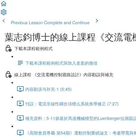
Previous Lesson
Complete and Continue
葉志鈞博士的線上課程《交流電
下載本課程範例程式
下載本課程範例程式與加入老葉的微信
線上課程 《交流電機控制迴路設計》內容勘誤與補充
内容勘误与补充-1 (5:45)
刊誤：電流非線性耦合項標么系統推導修正 (7:27)
補充資料：5-11節基於馬達機械模型的Luenberger估測器設計 
《高階會員專屬-第54期》運動控制重磅論文：考慮帶寬與相