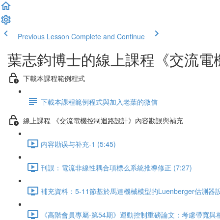
Previous Lesson
Complete and Continue
葉志鈞博士的線上課程《交流電
下載本課程範例程式
下載本課程範例程式與加入老葉的微信
線上課程 《交流電機控制迴路設計》內容勘誤與補充
内容勘误与补充-1 (5:45)
刊誤：電流非線性耦合項標么系統推導修正 (7:27)
補充資料：5-11節基於馬達機械模型的Luenberger估測器設計 
《高階會員專屬-第54期》運動控制重磅論文：考慮帶寬與相