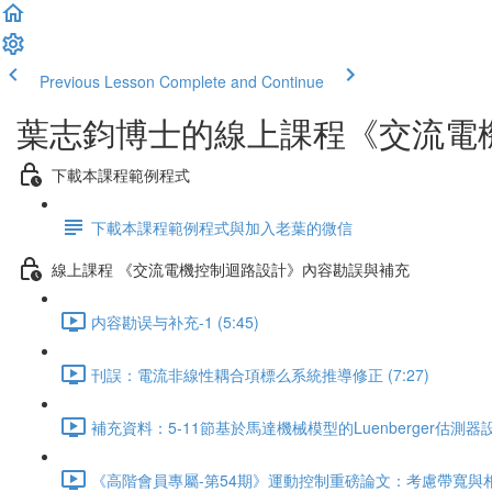
Previous Lesson
Complete and Continue
葉志鈞博士的線上課程《交流電
下載本課程範例程式
下載本課程範例程式與加入老葉的微信
線上課程 《交流電機控制迴路設計》內容勘誤與補充
内容勘误与补充-1 (5:45)
刊誤：電流非線性耦合項標么系統推導修正 (7:27)
補充資料：5-11節基於馬達機械模型的Luenberger估測器設計 
《高階會員專屬-第54期》運動控制重磅論文：考慮帶寬與相