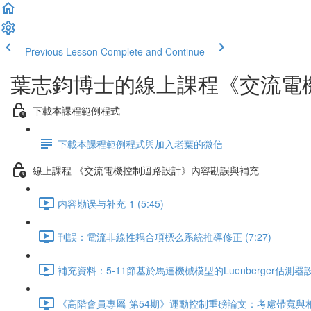
Previous Lesson
Complete and Continue
葉志鈞博士的線上課程《交流電
下載本課程範例程式
下載本課程範例程式與加入老葉的微信
線上課程 《交流電機控制迴路設計》內容勘誤與補充
内容勘误与补充-1 (5:45)
刊誤：電流非線性耦合項標么系統推導修正 (7:27)
補充資料：5-11節基於馬達機械模型的Luenberger估測器設計 
《高階會員專屬-第54期》運動控制重磅論文：考慮帶寬與相