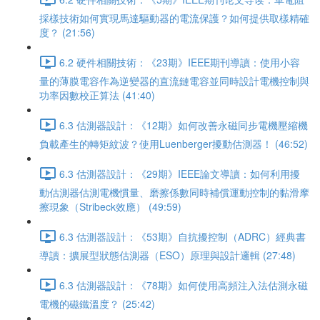
採樣技術如何實現馬達驅動器的電流保護？如何提供取樣精確
度？ (21:56)
6.2 硬件相關技術：《23期》IEEE期刊導讀：使用小容
量的薄膜電容作為逆變器的直流鏈電容並同時設計電機控制與
功率因數校正算法 (41:40)
6.3 估測器設計：《12期》如何改善永磁同步電機壓縮機
負載產生的轉矩紋波？使用Luenberger擾動估測器！ (46:52)
6.3 估測器設計：《29期》IEEE論文導讀：如何利用擾
動估測器估測電機慣量、磨擦係數同時補償運動控制的黏滑摩
擦現象（Stribeck效應） (49:59)
6.3 估測器設計：《53期》自抗擾控制（ADRC）經典書
導讀：擴展型狀態估測器（ESO）原理與設計邏輯 (27:48)
6.3 估測器設計：《78期》如何使用高頻注入法估測永磁
電機的磁鐵溫度？ (25:42)