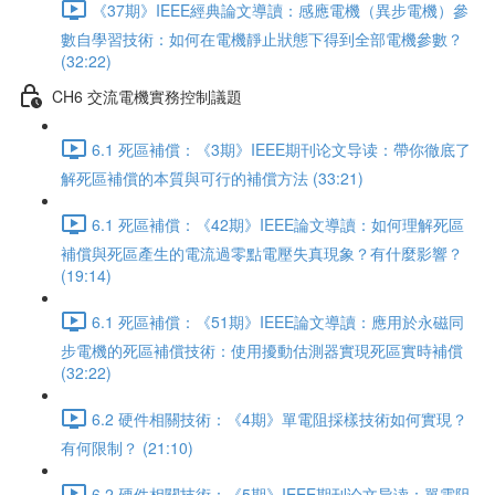
《37期》IEEE經典論文導讀：感應電機（異步電機）參
數自學習技術：如何在電機靜止狀態下得到全部電機參數？
(32:22)
CH6 交流電機實務控制議題
6.1 死區補償：《3期》IEEE期刊论文导读：帶你徹底了
解死區補償的本質與可行的補償方法 (33:21)
6.1 死區補償：《42期》IEEE論文導讀：如何理解死區
補償與死區產生的電流過零點電壓失真現象？有什麼影響？
(19:14)
6.1 死區補償：《51期》IEEE論文導讀：應用於永磁同
步電機的死區補償技術：使用擾動估測器實現死區實時補償
(32:22)
6.2 硬件相關技術：《4期》單電阻採樣技術如何實現？
有何限制？ (21:10)
6.2 硬件相關技術：《5期》IEEE期刊论文导读：單電阻