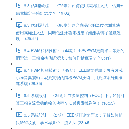
6.3 估測器設計：《79期》如何使用高頻注入法，估測永
磁電機定子繞組溫度？ (19:02)
6.3 估測器設計：《80期》適合商品化的溫度估測算法：
使用高頻注入法，同時估測永磁電機定子繞組與轉子磁鐵溫
度！ (25:54)
6.4 PWM相關技術：《44期》比SVPWM更簡單且等效的
調變法：三相偏移值調變法，如何具體實現？ (13:41)
6.4 PWM相關技術：《49期》IEEE論文導讀：可有效減
小噪音與震動且易於實現的隨機PWM技術，用於海軍潛艇推
進系統 (28:35)
6.5 系統設計：《25期》在矢量控制（FOC）下，如何計
算三相交流電機的輸入功率？以感應電機為例！ (16:55)
6.5 系統設計：《2期》IEEE期刊论文导读：了解如何解
决转矩纹波，学术界几个主流方法 (23:45)