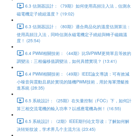
6.3 估測器設計：《79期》如何使用高頻注入法，估測永
磁電機定子繞組溫度？ (19:02)
6.3 估測器設計：《80期》適合商品化的溫度估測算法：
使用高頻注入法，同時估測永磁電機定子繞組與轉子磁鐵溫
度！ (25:54)
6.4 PWM相關技術：《44期》比SVPWM更簡單且等效的
調變法：三相偏移值調變法，如何具體實現？ (13:41)
6.4 PWM相關技術：《49期》IEEE論文導讀：可有效減
小噪音與震動且易於實現的隨機PWM技術，用於海軍潛艇推
進系統 (28:35)
6.5 系統設計：《25期》在矢量控制（FOC）下，如何計
算三相交流電機的輸入功率？以感應電機為例！ (16:55)
6.5 系統設計：《2期》IEEE期刊论文导读：了解如何解
决转矩纹波，学术界几个主流方法 (23:45)