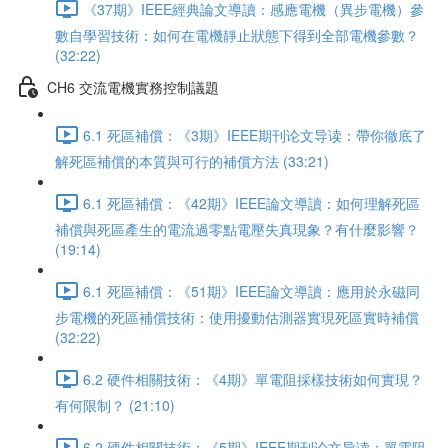
《37期》IEEE經典論文導讀：感應電機（異步電機）參
數自學習技術：如何在電機靜止狀態下得到全部電機參數？
(32:22)
CH6 交流電機實務控制議題
6.1 死區補償：《3期》IEEE期刊论文导读：帶你徹底了
解死區補償的本質與可行的補償方法 (33:21)
6.1 死區補償：《42期》IEEE論文導讀：如何理解死區
補償與死區產生的電流過零點電壓失真現象？有什麼影響？
(19:14)
6.1 死區補償：《51期》IEEE論文導讀：應用於永磁同
步電機的死區補償技術：使用擾動估測器實現死區實時補償
(32:22)
6.2 硬件相關技術：《4期》單電阻採樣技術如何實現？
有何限制？ (21:10)
6.2 硬件相關技術：《5期》IEEE期刊论文导读：單電阻