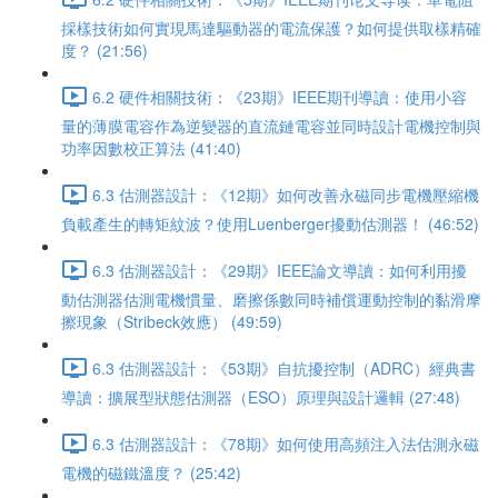
採樣技術如何實現馬達驅動器的電流保護？如何提供取樣精確
度？ (21:56)
6.2 硬件相關技術：《23期》IEEE期刊導讀：使用小容
量的薄膜電容作為逆變器的直流鏈電容並同時設計電機控制與
功率因數校正算法 (41:40)
6.3 估測器設計：《12期》如何改善永磁同步電機壓縮機
負載產生的轉矩紋波？使用Luenberger擾動估測器！ (46:52)
6.3 估測器設計：《29期》IEEE論文導讀：如何利用擾
動估測器估測電機慣量、磨擦係數同時補償運動控制的黏滑摩
擦現象（Stribeck效應） (49:59)
6.3 估測器設計：《53期》自抗擾控制（ADRC）經典書
導讀：擴展型狀態估測器（ESO）原理與設計邏輯 (27:48)
6.3 估測器設計：《78期》如何使用高頻注入法估測永磁
電機的磁鐵溫度？ (25:42)