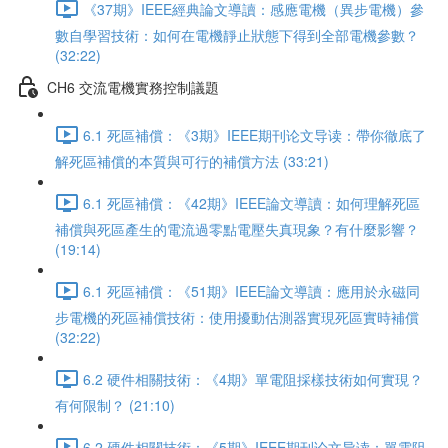
《37期》IEEE經典論文導讀：感應電機（異步電機）參
數自學習技術：如何在電機靜止狀態下得到全部電機參數？
(32:22)
CH6 交流電機實務控制議題
6.1 死區補償：《3期》IEEE期刊论文导读：帶你徹底了
解死區補償的本質與可行的補償方法 (33:21)
6.1 死區補償：《42期》IEEE論文導讀：如何理解死區
補償與死區產生的電流過零點電壓失真現象？有什麼影響？
(19:14)
6.1 死區補償：《51期》IEEE論文導讀：應用於永磁同
步電機的死區補償技術：使用擾動估測器實現死區實時補償
(32:22)
6.2 硬件相關技術：《4期》單電阻採樣技術如何實現？
有何限制？ (21:10)
6.2 硬件相關技術：《5期》IEEE期刊论文导读：單電阻