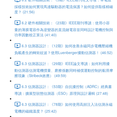
採樣技術如何實現馬達驅動器的電流保護？如何提供取樣精確
度？ (21:56)
6.2 硬件相關技術：《23期》IEEE期刊導讀：使用小容
量的薄膜電容作為逆變器的直流鏈電容並同時設計電機控制與
功率因數校正算法 (41:40)
6.3 估測器設計：《12期》如何改善永磁同步電機壓縮機
負載產生的轉矩紋波？使用Luenberger擾動估測器！ (46:52)
6.3 估測器設計：《29期》IEEE論文導讀：如何利用擾
動估測器估測電機慣量、磨擦係數同時補償運動控制的黏滑摩
擦現象（Stribeck效應） (49:59)
6.3 估測器設計：《53期》自抗擾控制（ADRC）經典書
導讀：擴展型狀態估測器（ESO）原理與設計邏輯 (27:48)
6.3 估測器設計：《78期》如何使用高頻注入法估測永磁
電機的磁鐵溫度？ (25:42)