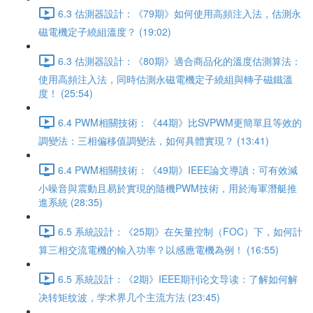
6.3 估測器設計：《79期》如何使用高頻注入法，估測永
磁電機定子繞組溫度？ (19:02)
6.3 估測器設計：《80期》適合商品化的溫度估測算法：
使用高頻注入法，同時估測永磁電機定子繞組與轉子磁鐵溫
度！ (25:54)
6.4 PWM相關技術：《44期》比SVPWM更簡單且等效的
調變法：三相偏移值調變法，如何具體實現？ (13:41)
6.4 PWM相關技術：《49期》IEEE論文導讀：可有效減
小噪音與震動且易於實現的隨機PWM技術，用於海軍潛艇推
進系統 (28:35)
6.5 系統設計：《25期》在矢量控制（FOC）下，如何計
算三相交流電機的輸入功率？以感應電機為例！ (16:55)
6.5 系統設計：《2期》IEEE期刊论文导读：了解如何解
决转矩纹波，学术界几个主流方法 (23:45)