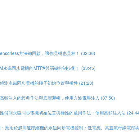
orless方法總回顧，讓你見樹也見林！ (32:36)
M永磁同步電機的MTPA與弱磁控制技術！ (33:45)
偵測永磁同步電機的轉子初始位置與極性 (21:23)
高頻注入的經典作法與底層邏輯，使用方波電壓注入 (37:50)
特性偵測永磁同步電機初始位置與極性的通用作法：使用高頻注入法 (24:44
讀：應用於超高速壓縮機的永磁同步電機控制：低電感、高直流母線電壓與Sensor