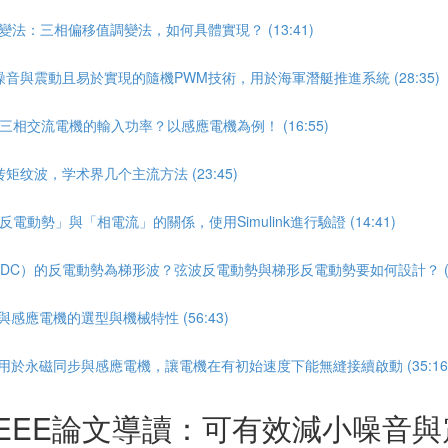
變法：三相偏移值調變法，如何具體實現？ (13:41)
小噪音與震動且易於實現的隨機PWM技術，用於海軍潛艇推進系統 (28:35)
三相交流電機的輸入功率？以感應電機為例！ (16:55)
矩纹波，学术界几个主流方法 (23:45)
動勢」與「相電流」的關係，使用Simulink進行驗證 (14:41)
LDC）的反電動勢為梯形波？弦波反電動勢與梯形反電動勢要如何設計？ (17
感應電機的選型與機械特性 (56:43)
用於永磁同步與感應電機，讓電機在有初始速度下能無縫接續啟動 (35:16
》IEEE論文導讀：可有效減小噪音