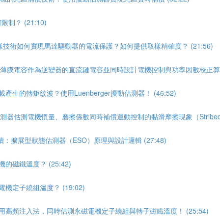
？ (21:10)
樣技術如何實現馬達驅動器的電流保護？如何提供取樣精確度？ (21:56)
量的薄膜電容作為逆變器的直流鏈電容並同時設計電機控制與功率因數校正算法 (
的轉矩紋波？使用Luenberger擾動估測器！ (46:52)
測器估測電機慣量、磨擦係數同時補償運動控制的黏滑摩擦現象（Stribeck效應
：擴展型狀態估測器（ESO）原理與設計邏輯 (27:48)
磁鐵溫度？ (25:42)
定子繞組溫度？ (19:02)
用高頻注入法，同時估測永磁電機定子繞組與轉子磁鐵溫度！ (25:54)