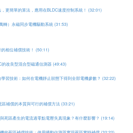
更簡單的算法，應用在BLDC速度控制系統！ (32:01)
轉）永磁同步電機驅動系統 (31:53)
相位補償技術！ (50:11)
的改良型混合型磁通估測器 (49:43)
學習技術：如何在電機靜止狀態下得到全部電機參數？ (32:22)
區補償的本質與可行的補償方法 (33:21)
償與死區產生的電流過零點電壓失真現象？有什麼影響？ (19:14)
電機的死區補償技術：使用擾動估測器實現死區實時補償 (32:22)