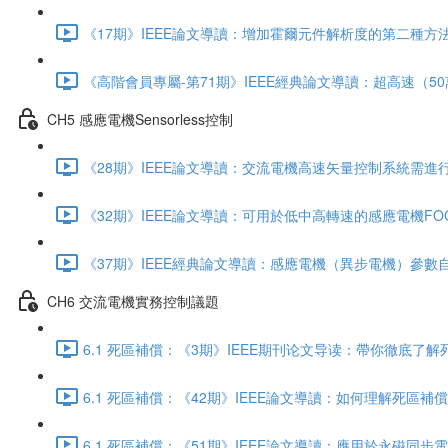
《17期》IEEE論文導讀：增加霍爾元件解析度的第二種方法，
《高階會員專屬-第71期》IEEE經典論文導讀：超高速（50萬
CH5 感應電機Sensorless控制
《28期》IEEE論文導讀：交流電機高速矢量控制系統需進行的
《32期》IEEE論文導讀：可用於低中高轉速的感應電機FOC
《37期》IEEE經典論文導讀：感應電機（異步電機）參數自
CH6 交流電機實務控制議題
6.1 死區補償：《3期》IEEE期刊论文导读：帶你徹底了解死
6.1 死區補償：《42期》IEEE論文導讀：如何理解死區補
6.1 死區補償：《51期》IEEE論文導讀：應用於永磁同步