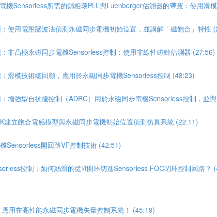
ensorless所需的鎖相環PLL與Luenberger估測器的帶寬：使用滑模SM
導讀：使用電壓脈波法偵測永磁同步電機初始位置，並講解「磁飽合」特性 (26
：非凸極永磁同步電機Sensorless控制：使用非線性磁鏈估測器 (27:56)
滑模技術總回顧，應用於永磁同步電機Sensorless控制 (48:23)
：增強型自抗擾控制（ADRC）用於永磁同步電機Sensorless控制，並與滑
INK建立飽合電感模型與永磁同步電機初始位置偵測仿真系統 (22:11)
sorless開回路VF控制技術 (42:51)
less控制：如何絲滑的從i/f開环切進Sensorless FOC閉环控制回路？ (43
應用在高性能永磁同步電機矢量控制系統！ (45:19)