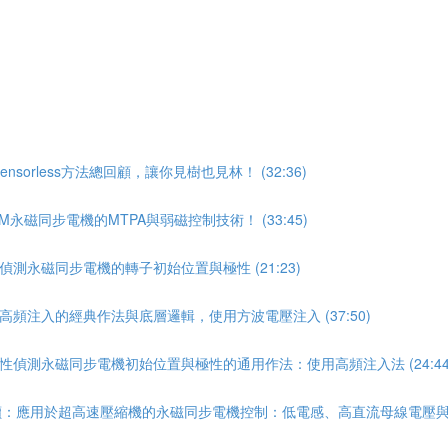
orless方法總回顧，讓你見樹也見林！ (32:36)
M永磁同步電機的MTPA與弱磁控制技術！ (33:45)
偵測永磁同步電機的轉子初始位置與極性 (21:23)
高頻注入的經典作法與底層邏輯，使用方波電壓注入 (37:50)
特性偵測永磁同步電機初始位置與極性的通用作法：使用高頻注入法 (24:44
讀：應用於超高速壓縮機的永磁同步電機控制：低電感、高直流母線電壓與Sensor