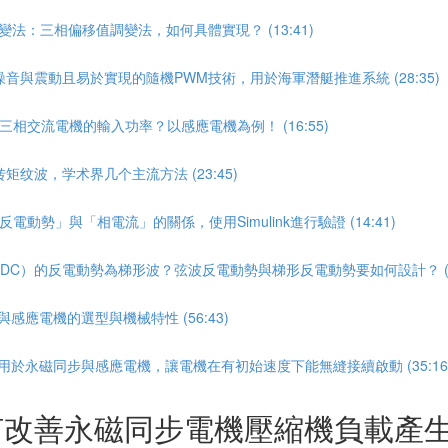
變法：三相偏移值調變法，如何具體實現？ (13:41)
小噪音與震動且易於實現的隨機PWM技術，用於海軍潛艇推進系統 (28:35)
三相交流電機的輸入功率？以感應電機為例！ (16:55)
矩纹波，学术界几个主流方法 (23:45)
動勢」與「相電流」的關係，使用Simulink進行驗證 (14:41)
LDC）的反電動勢為梯形波？弦波反電動勢與梯形反電動勢要如何設計？ (17
感應電機的選型與機械特性 (56:43)
用於永磁同步與感應電機，讓電機在有初始速度下能無縫接續啟動 (35:16
何改善永磁同步電機壓縮機負載產生的轉