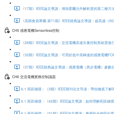
《17期》IEEE論文導讀：增加霍爾元件解析度的第二種方法，
《高階會員專屬-第71期》IEEE經典論文導讀：超高速（50萬
CH5 感應電機Sensorless控制
《28期》IEEE論文導讀：交流電機高速矢量控制系統需進行的
《32期》IEEE論文導讀：可用於低中高轉速的感應電機FOC
《37期》IEEE經典論文導讀：感應電機（異步電機）參數自
CH6 交流電機實務控制議題
6.1 死區補償：《3期》IEEE期刊论文导读：帶你徹底了解死
6.1 死區補償：《42期》IEEE論文導讀：如何理解死區補
6.1 死區補償：《51期》IEEE論文導讀：應用於永磁同步