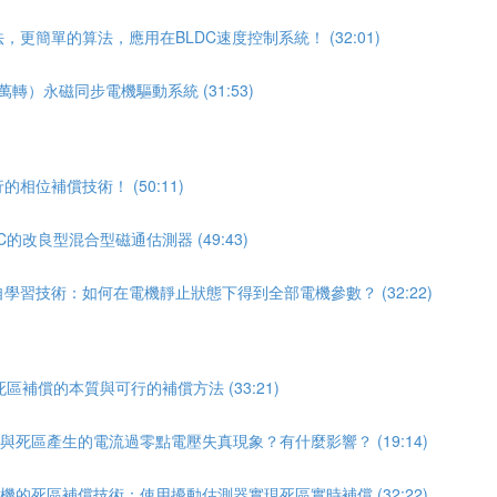
更簡單的算法，應用在BLDC速度控制系統！ (32:01)
轉）永磁同步電機驅動系統 (31:53)
相位補償技術！ (50:11)
的改良型混合型磁通估測器 (49:43)
學習技術：如何在電機靜止狀態下得到全部電機參數？ (32:22)
區補償的本質與可行的補償方法 (33:21)
償與死區產生的電流過零點電壓失真現象？有什麼影響？ (19:14)
電機的死區補償技術：使用擾動估測器實現死區實時補償 (32:22)