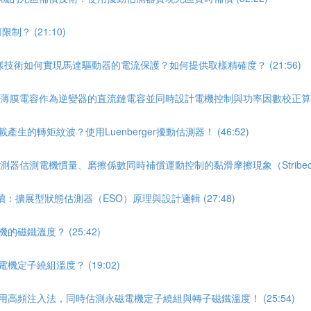
？ (21:10)
樣技術如何實現馬達驅動器的電流保護？如何提供取樣精確度？ (21:56)
量的薄膜電容作為逆變器的直流鏈電容並同時設計電機控制與功率因數校正算法 (
的轉矩紋波？使用Luenberger擾動估測器！ (46:52)
測器估測電機慣量、磨擦係數同時補償運動控制的黏滑摩擦現象（Stribeck效應
：擴展型狀態估測器（ESO）原理與設計邏輯 (27:48)
磁鐵溫度？ (25:42)
定子繞組溫度？ (19:02)
用高頻注入法，同時估測永磁電機定子繞組與轉子磁鐵溫度！ (25:54)