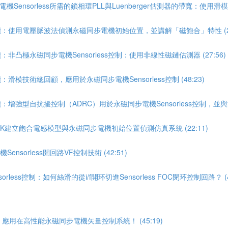
ensorless所需的鎖相環PLL與Luenberger估測器的帶寬：使用滑模SM
導讀：使用電壓脈波法偵測永磁同步電機初始位置，並講解「磁飽合」特性 (26
：非凸極永磁同步電機Sensorless控制：使用非線性磁鏈估測器 (27:56)
滑模技術總回顧，應用於永磁同步電機Sensorless控制 (48:23)
：增強型自抗擾控制（ADRC）用於永磁同步電機Sensorless控制，並與滑
INK建立飽合電感模型與永磁同步電機初始位置偵測仿真系統 (22:11)
sorless開回路VF控制技術 (42:51)
less控制：如何絲滑的從i/f開环切進Sensorless FOC閉环控制回路？ (43
應用在高性能永磁同步電機矢量控制系統！ (45:19)