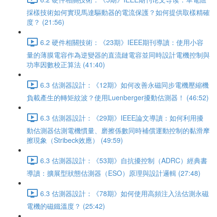
採樣技術如何實現馬達驅動器的電流保護？如何提供取樣精確
度？ (21:56)
6.2 硬件相關技術：《23期》IEEE期刊導讀：使用小容
量的薄膜電容作為逆變器的直流鏈電容並同時設計電機控制與
功率因數校正算法 (41:40)
6.3 估測器設計：《12期》如何改善永磁同步電機壓縮機
負載產生的轉矩紋波？使用Luenberger擾動估測器！ (46:52)
6.3 估測器設計：《29期》IEEE論文導讀：如何利用擾
動估測器估測電機慣量、磨擦係數同時補償運動控制的黏滑摩
擦現象（Stribeck效應） (49:59)
6.3 估測器設計：《53期》自抗擾控制（ADRC）經典書
導讀：擴展型狀態估測器（ESO）原理與設計邏輯 (27:48)
6.3 估測器設計：《78期》如何使用高頻注入法估測永磁
電機的磁鐵溫度？ (25:42)