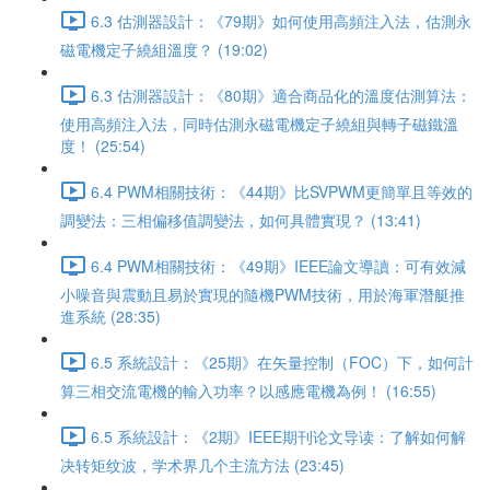
6.3 估測器設計：《79期》如何使用高頻注入法，估測永
磁電機定子繞組溫度？ (19:02)
6.3 估測器設計：《80期》適合商品化的溫度估測算法：
使用高頻注入法，同時估測永磁電機定子繞組與轉子磁鐵溫
度！ (25:54)
6.4 PWM相關技術：《44期》比SVPWM更簡單且等效的
調變法：三相偏移值調變法，如何具體實現？ (13:41)
6.4 PWM相關技術：《49期》IEEE論文導讀：可有效減
小噪音與震動且易於實現的隨機PWM技術，用於海軍潛艇推
進系統 (28:35)
6.5 系統設計：《25期》在矢量控制（FOC）下，如何計
算三相交流電機的輸入功率？以感應電機為例！ (16:55)
6.5 系統設計：《2期》IEEE期刊论文导读：了解如何解
决转矩纹波，学术界几个主流方法 (23:45)