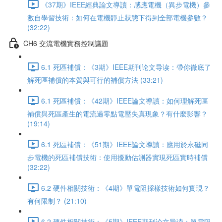
《37期》IEEE經典論文導讀：感應電機（異步電機）參
數自學習技術：如何在電機靜止狀態下得到全部電機參數？
(32:22)
CH6 交流電機實務控制議題
6.1 死區補償：《3期》IEEE期刊论文导读：帶你徹底了
解死區補償的本質與可行的補償方法 (33:21)
6.1 死區補償：《42期》IEEE論文導讀：如何理解死區
補償與死區產生的電流過零點電壓失真現象？有什麼影響？
(19:14)
6.1 死區補償：《51期》IEEE論文導讀：應用於永磁同
步電機的死區補償技術：使用擾動估測器實現死區實時補償
(32:22)
6.2 硬件相關技術：《4期》單電阻採樣技術如何實現？
有何限制？ (21:10)
6.2 硬件相關技術：《5期》IEEE期刊论文导读：單電阻