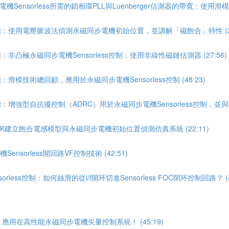
ensorless所需的鎖相環PLL與Luenberger估測器的帶寬：使用滑模SM
導讀：使用電壓脈波法偵測永磁同步電機初始位置，並講解「磁飽合」特性 (26
：非凸極永磁同步電機Sensorless控制：使用非線性磁鏈估測器 (27:56)
滑模技術總回顧，應用於永磁同步電機Sensorless控制 (48:23)
：增強型自抗擾控制（ADRC）用於永磁同步電機Sensorless控制，並與滑
INK建立飽合電感模型與永磁同步電機初始位置偵測仿真系統 (22:11)
sorless開回路VF控制技術 (42:51)
less控制：如何絲滑的從i/f開环切進Sensorless FOC閉环控制回路？ (43
應用在高性能永磁同步電機矢量控制系統！ (45:19)