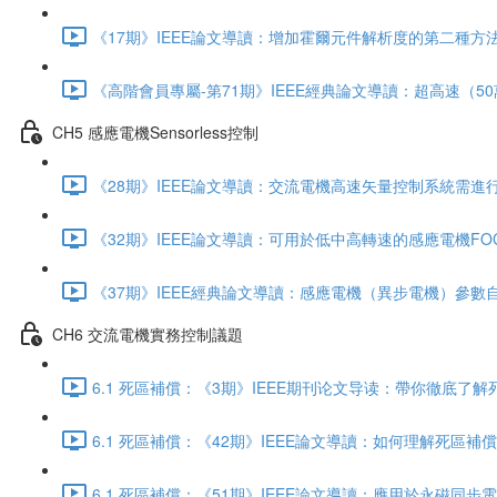
《17期》IEEE論文導讀：增加霍爾元件解析度的第二種方法，
《高階會員專屬-第71期》IEEE經典論文導讀：超高速（50萬
CH5 感應電機Sensorless控制
《28期》IEEE論文導讀：交流電機高速矢量控制系統需進行的
《32期》IEEE論文導讀：可用於低中高轉速的感應電機FOC
《37期》IEEE經典論文導讀：感應電機（異步電機）參數自
CH6 交流電機實務控制議題
6.1 死區補償：《3期》IEEE期刊论文导读：帶你徹底了解死
6.1 死區補償：《42期》IEEE論文導讀：如何理解死區補
6.1 死區補償：《51期》IEEE論文導讀：應用於永磁同步