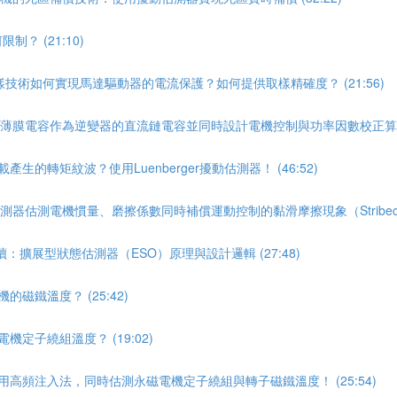
？ (21:10)
樣技術如何實現馬達驅動器的電流保護？如何提供取樣精確度？ (21:56)
量的薄膜電容作為逆變器的直流鏈電容並同時設計電機控制與功率因數校正算法 (
的轉矩紋波？使用Luenberger擾動估測器！ (46:52)
測器估測電機慣量、磨擦係數同時補償運動控制的黏滑摩擦現象（Stribeck效應
：擴展型狀態估測器（ESO）原理與設計邏輯 (27:48)
磁鐵溫度？ (25:42)
定子繞組溫度？ (19:02)
用高頻注入法，同時估測永磁電機定子繞組與轉子磁鐵溫度！ (25:54)