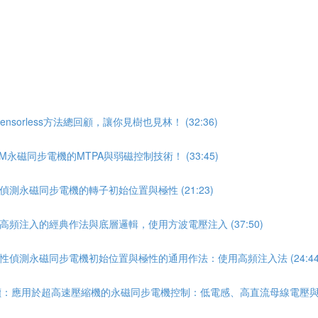
orless方法總回顧，讓你見樹也見林！ (32:36)
M永磁同步電機的MTPA與弱磁控制技術！ (33:45)
偵測永磁同步電機的轉子初始位置與極性 (21:23)
高頻注入的經典作法與底層邏輯，使用方波電壓注入 (37:50)
特性偵測永磁同步電機初始位置與極性的通用作法：使用高頻注入法 (24:44
讀：應用於超高速壓縮機的永磁同步電機控制：低電感、高直流母線電壓與Sensor