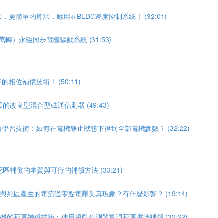
更簡單的算法，應用在BLDC速度控制系統！ (32:01)
轉）永磁同步電機驅動系統 (31:53)
相位補償技術！ (50:11)
的改良型混合型磁通估測器 (49:43)
學習技術：如何在電機靜止狀態下得到全部電機參數？ (32:22)
區補償的本質與可行的補償方法 (33:21)
償與死區產生的電流過零點電壓失真現象？有什麼影響？ (19:14)
電機的死區補償技術：使用擾動估測器實現死區實時補償 (32:22)