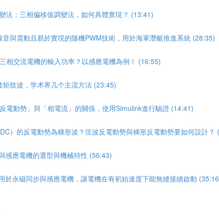
變法：三相偏移值調變法，如何具體實現？ (13:41)
小噪音與震動且易於實現的隨機PWM技術，用於海軍潛艇推進系統 (28:35)
三相交流電機的輸入功率？以感應電機為例！ (16:55)
矩纹波，学术界几个主流方法 (23:45)
動勢」與「相電流」的關係，使用Simulink進行驗證 (14:41)
LDC）的反電動勢為梯形波？弦波反電動勢與梯形反電動勢要如何設計？ (17
感應電機的選型與機械特性 (56:43)
用於永磁同步與感應電機，讓電機在有初始速度下能無縫接續啟動 (35:16
略