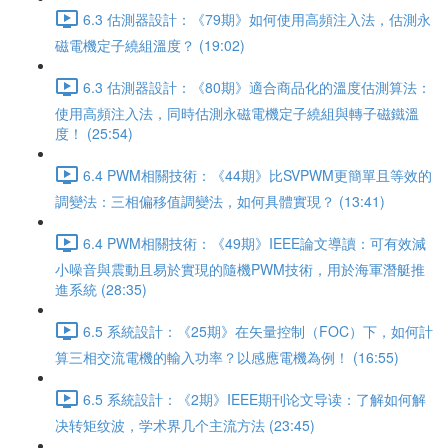
6.3 估測器設計：《79期》如何使用高頻注入法，估測永
磁電機定子繞組溫度？ (19:02)
6.3 估測器設計：《80期》適合商品化的溫度估測算法：
使用高頻注入法，同時估測永磁電機定子繞組與轉子磁鐵溫
度！ (25:54)
6.4 PWM相關技術：《44期》比SVPWM更簡單且等效的
調變法：三相偏移值調變法，如何具體實現？ (13:41)
6.4 PWM相關技術：《49期》IEEE論文導讀：可有效減
小噪音與震動且易於實現的隨機PWM技術，用於海軍潛艇推
進系統 (28:35)
6.5 系統設計：《25期》在矢量控制（FOC）下，如何計
算三相交流電機的輸入功率？以感應電機為例！ (16:55)
6.5 系統設計：《2期》IEEE期刊论文导读：了解如何解
决转矩纹波，学术界几个主流方法 (23:45)