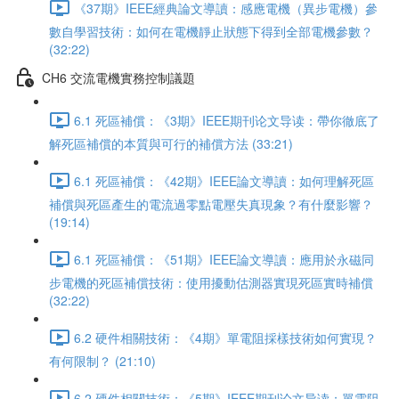
《37期》IEEE經典論文導讀：感應電機（異步電機）參
數自學習技術：如何在電機靜止狀態下得到全部電機參數？
(32:22)
CH6 交流電機實務控制議題
6.1 死區補償：《3期》IEEE期刊论文导读：帶你徹底了
解死區補償的本質與可行的補償方法 (33:21)
6.1 死區補償：《42期》IEEE論文導讀：如何理解死區
補償與死區產生的電流過零點電壓失真現象？有什麼影響？
(19:14)
6.1 死區補償：《51期》IEEE論文導讀：應用於永磁同
步電機的死區補償技術：使用擾動估測器實現死區實時補償
(32:22)
6.2 硬件相關技術：《4期》單電阻採樣技術如何實現？
有何限制？ (21:10)
6.2 硬件相關技術：《5期》IEEE期刊论文导读：單電阻