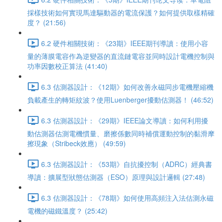
採樣技術如何實現馬達驅動器的電流保護？如何提供取樣精確
度？ (21:56)
6.2 硬件相關技術：《23期》IEEE期刊導讀：使用小容
量的薄膜電容作為逆變器的直流鏈電容並同時設計電機控制與
功率因數校正算法 (41:40)
6.3 估測器設計：《12期》如何改善永磁同步電機壓縮機
負載產生的轉矩紋波？使用Luenberger擾動估測器！ (46:52)
6.3 估測器設計：《29期》IEEE論文導讀：如何利用擾
動估測器估測電機慣量、磨擦係數同時補償運動控制的黏滑摩
擦現象（Stribeck效應） (49:59)
6.3 估測器設計：《53期》自抗擾控制（ADRC）經典書
導讀：擴展型狀態估測器（ESO）原理與設計邏輯 (27:48)
6.3 估測器設計：《78期》如何使用高頻注入法估測永磁
電機的磁鐵溫度？ (25:42)