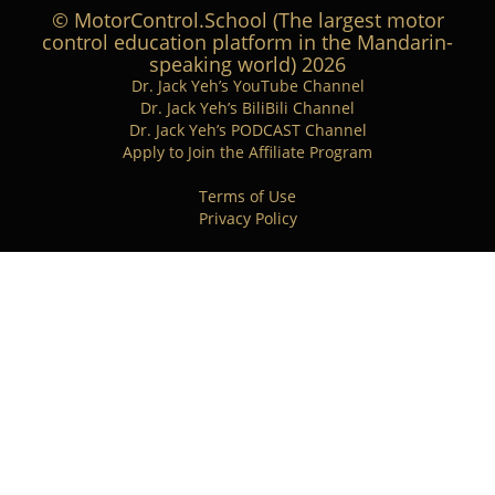
© MotorControl.School (The largest motor
control education platform in the Mandarin-
speaking world) 2026
Dr. Jack Yeh’s YouTube Channel
Dr. Jack Yeh’s BiliBili Channel
Dr. Jack Yeh’s PODCAST Channel
Apply to Join the Affiliate Program
Terms of Use
Privacy Policy