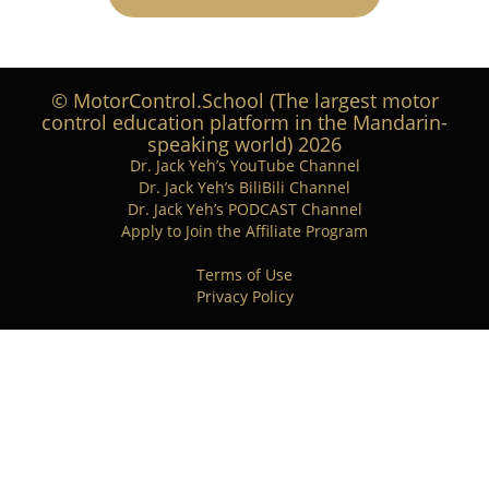
© MotorControl.School (The largest motor
control education platform in the Mandarin-
speaking world) 2026
Dr. Jack Yeh’s YouTube Channel
Dr. Jack Yeh’s BiliBili Channel
Dr. Jack Yeh’s PODCAST Channel
Apply to Join the Affiliate Program
Terms of Use
Privacy Policy