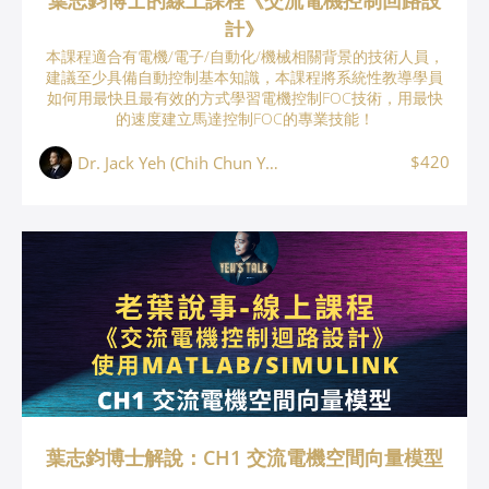
葉志鈞博士的線上課程《交流電機控制回路設
計》
本課程適合有電機/電子/自動化/機械相關背景的技術人員，
建議至少具備自動控制基本知識，本課程將系統性教導學員
如何用最快且最有效的方式學習電機控制FOC技術，用最快
的速度建立馬達控制FOC的專業技能！
$420
Dr. Jack Yeh (Chih Chun Yeh, 葉志鈞)
葉志鈞博士解說：CH1 交流電機空間向量模型