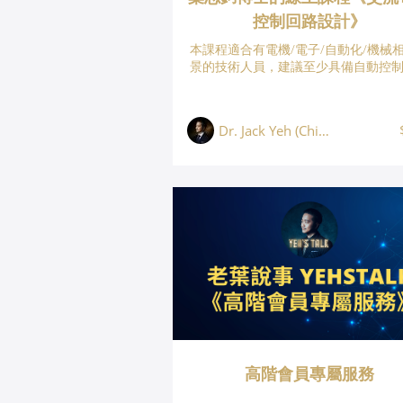
控制回路設計》
本課程適合有電機/電子/自動化/機械
景的技術人員，建議至少具備自動控
知識，本課程將系統性教導學員如何
且最有效的方式學習電機控制FOC技
最快的速度建立馬達控制FOC的專業
Dr. Jack Yeh (Chih Chun Yeh, 葉志鈞)
高階會員專屬服務