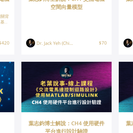
空間向量模型
相關背
制基本
用最快
術，用
技能！
$420
$70
Dr. Jack Yeh (Chih Chun Yeh, 葉志鈞)
葉志鈞博士解說：CH4 使用硬件
葉
平台進行設計驗證