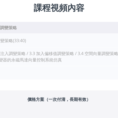
課程視頻內容
器調變策略
M調變策略
(33:40)
波注入調變策略 / 3.3 加入偏移值調變策略 / 3.4 空間向量調變策
整合逆變器的永磁馬達向量控制系統仿真
價格方案（一次付清，長期有效）