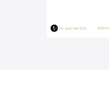
$45/m
Dr. Jack Yeh (Chih Chun Yeh, 葉志鈞)