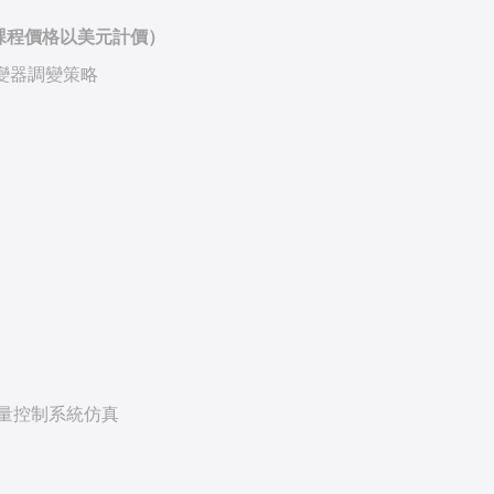
課程價格以美元計價）
逆變器調變策略
向量控制系統仿真