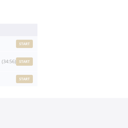
START
略
(34:56)
START
START