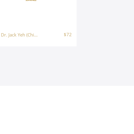
$72
Dr. Jack Yeh (Chih Chun Yeh, 葉志鈞)