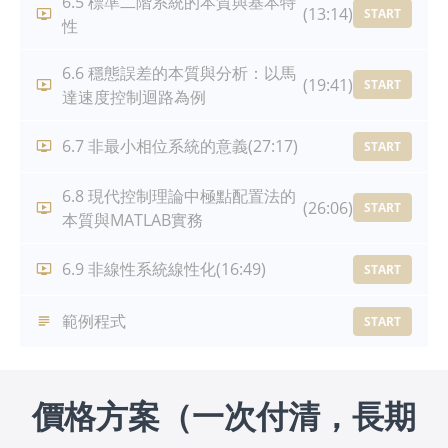
6.5 標準二階系統的本質與基本特
(13:14)
START
性
6.6 穩態誤差的本質與分析：以馬
(19:41)
START
達速度控制迴路為例
6.7 非最小相位系統的意義
(27:17)
START
6.8 現代控制理論中極點配置法的
(26:06)
START
本質與MATLAB實務
6.9 非線性系統線性化
(16:49)
START
範例程式
START
價格方案（一次付清，長期