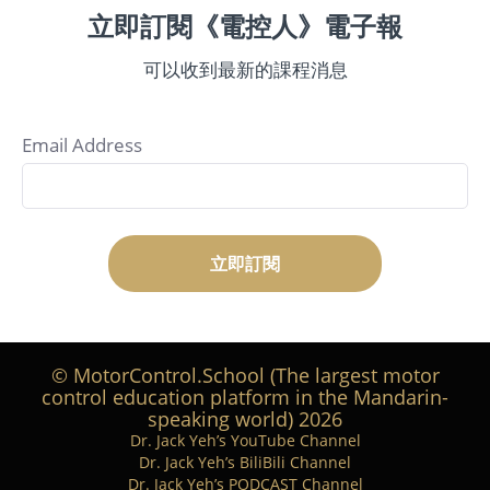
立即訂閱《電控人》電子報
可以收到最新的課程消息
Email Address
立即訂閱
© MotorControl.School (The largest motor
control education platform in the Mandarin-
speaking world) 2026
Dr. Jack Yeh’s YouTube Channel
Dr. Jack Yeh’s BiliBili Channel
Dr. Jack Yeh’s PODCAST Channel