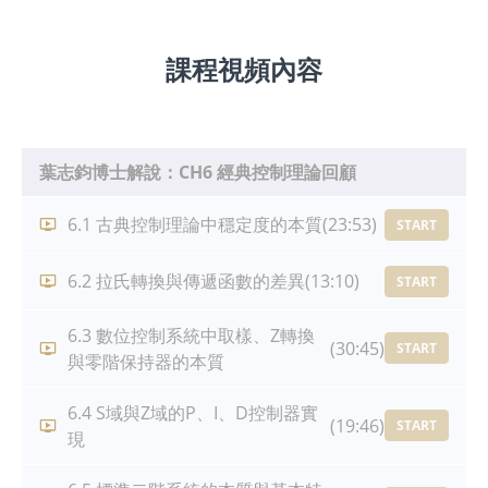
課程視頻內容
葉志鈞博士解說：CH6 經典控制理論回顧
6.1 古典控制理論中穩定度的本質
(23:53)
START
6.2 拉氏轉換與傳遞函數的差異
(13:10)
START
6.3 數位控制系統中取樣、Z轉換
(30:45)
START
與零階保持器的本質
6.4 S域與Z域的P、I、D控制器實
(19:46)
START
現