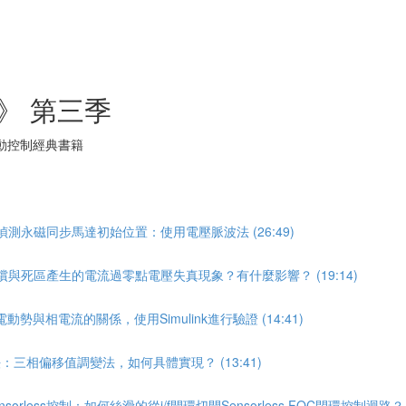
》 第三季
動控制經典書籍
測永磁同步馬達初始位置：使用電壓脈波法 (26:49)
償與死區產生的電流過零點電壓失真現象？有什麼影響？ (19:14)
與相電流的關係，使用Simulink進行驗證 (14:41)
三相偏移值調變法，如何具體實現？ (13:41)
ess控制：如何絲滑的從i/f開環切開Sensorless FOC閉環控制迴路？ (4