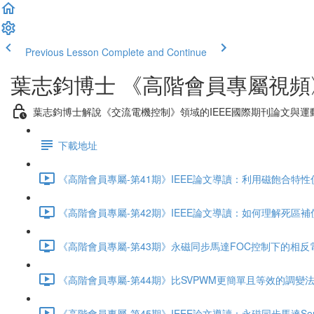
Previous Lesson
Complete and Continue
葉志鈞博士 《高階會員專屬視頻
葉志鈞博士解說《交流電機控制》領域的IEEE國際期刊論文與運
下載地址
《高階會員專屬-第41期》IEEE論文導讀：利用磁飽合特性偵
《高階會員專屬-第42期》IEEE論文導讀：如何理解死區補
《高階會員專屬-第43期》永磁同步馬達FOC控制下的相反電動勢
《高階會員專屬-第44期》比SVPWM更簡單且等效的調變法：
《高階會員專屬-第45期》IEEE論文導讀：永磁同步馬達Sensorl