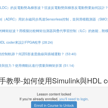
DC）的反電動勢為梯形波？弦波反電動勢與梯形反電動勢要如何設計？ (1
ADRC）用於永磁同步馬達Sensorless控制，並與滑模觀測器（SMO）進
的轉矩紋波？用模擬比較轉矩估測器與疊代學習控制（ILC）的效能，附模擬！ 
coder來設計FPGA程序 (28:24)
制軌跡？何謂S形速度曲線與插補運動？ (53:40)
扭力？使用傳動比進行慣量與轉矩折算 (51:14)
-如何使用Simulink與HDL c
Lesson content locked
If you're already enrolled,
you'll need to login
.
Enroll in Course to Unlock