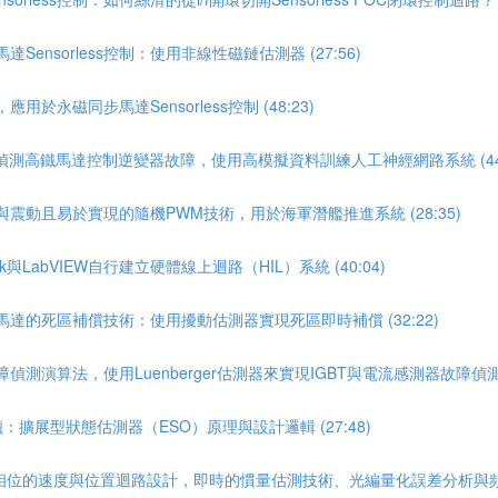
ensorless控制：使用非線性磁鏈估測器 (27:56)
永磁同步馬達Sensorless控制 (48:23)
時偵測高鐵馬達控制逆變器故障，使用高模擬資料訓練人工神經網路系統 (44:
與震動且易於實現的隨機PWM技術，用於海軍潛艦推進系統 (28:35)
與LabVIEW自行建立硬體線上迴路（HIL）系統 (40:04)
馬達的死區補償技術：使用擾動估測器實現死區即時補償 (32:22)
測演算法，使用Luenberger估測器來實現IGBT與電流感測器故障偵測 (3
擴展型狀態估測器（ESO）原理與設計邏輯 (27:48)
位的速度與位置迴路設計，即時的慣量估測技術、光編量化誤差分析與頻寬上限