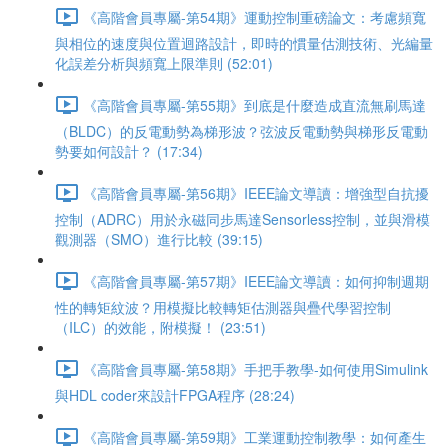
《高階會員專屬-第54期》運動控制重磅論文：考慮頻寬
與相位的速度與位置迴路設計，即時的慣量估測技術、光編量
化誤差分析與頻寬上限準則 (52:01)
《高階會員專屬-第55期》到底是什麼造成直流無刷馬達
（BLDC）的反電動勢為梯形波？弦波反電動勢與梯形反電動
勢要如何設計？ (17:34)
《高階會員專屬-第56期》IEEE論文導讀：增強型自抗擾
控制（ADRC）用於永磁同步馬達Sensorless控制，並與滑模
觀測器（SMO）進行比較 (39:15)
《高階會員專屬-第57期》IEEE論文導讀：如何抑制週期
性的轉矩紋波？用模擬比較轉矩估測器與疊代學習控制
（ILC）的效能，附模擬！ (23:51)
《高階會員專屬-第58期》手把手教學-如何使用Simulink
與HDL coder來設計FPGA程序 (28:24)
《高階會員專屬-第59期》工業運動控制教學：如何產生