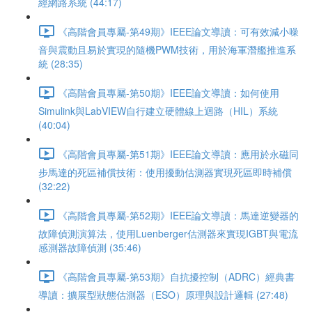
經網路系統 (44:17)
《高階會員專屬-第49期》IEEE論文導讀：可有效減小噪
音與震動且易於實現的隨機PWM技術，用於海軍潛艦推進系
統 (28:35)
《高階會員專屬-第50期》IEEE論文導讀：如何使用
Simulink與LabVIEW自行建立硬體線上迴路（HIL）系統
(40:04)
《高階會員專屬-第51期》IEEE論文導讀：應用於永磁同
步馬達的死區補償技術：使用擾動估測器實現死區即時補償
(32:22)
《高階會員專屬-第52期》IEEE論文導讀：馬達逆變器的
故障偵測演算法，使用Luenberger估測器來實現IGBT與電流
感測器故障偵測 (35:46)
《高階會員專屬-第53期》自抗擾控制（ADRC）經典書
導讀：擴展型狀態估測器（ESO）原理與設計邏輯 (27:48)