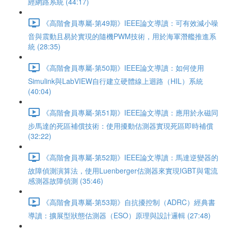
經網路系統 (44:17)
《高階會員專屬-第49期》IEEE論文導讀：可有效減小噪
音與震動且易於實現的隨機PWM技術，用於海軍潛艦推進系
統 (28:35)
《高階會員專屬-第50期》IEEE論文導讀：如何使用
Simulink與LabVIEW自行建立硬體線上迴路（HIL）系統
(40:04)
《高階會員專屬-第51期》IEEE論文導讀：應用於永磁同
步馬達的死區補償技術：使用擾動估測器實現死區即時補償
(32:22)
《高階會員專屬-第52期》IEEE論文導讀：馬達逆變器的
故障偵測演算法，使用Luenberger估測器來實現IGBT與電流
感測器故障偵測 (35:46)
《高階會員專屬-第53期》自抗擾控制（ADRC）經典書
導讀：擴展型狀態估測器（ESO）原理與設計邏輯 (27:48)