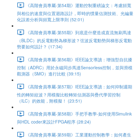
《高階會員專屬-第54期》運動控制重磅論文：考慮頻寬
與相位的速度與位置迴路設計，即時的慣量估測技術、光編量
化誤差分析與頻寬上限準則 (52:01)
《高階會員專屬-第55期》到底是什麼造成直流無刷馬達
（BLDC）的反電動勢為梯形波？弦波反電動勢與梯形反電動
勢要如何設計？ (17:34)
《高階會員專屬-第56期》IEEE論文導讀：增強型自抗擾
控制（ADRC）用於永磁同步馬達Sensorless控制，並與滑模
觀測器（SMO）進行比較 (39:15)
《高階會員專屬-第57期》IEEE論文導讀：如何抑制週期
性的轉矩紋波？用模擬比較轉矩估測器與疊代學習控制
（ILC）的效能，附模擬！ (23:51)
《高階會員專屬-第58期》手把手教學-如何使用Simulink
與HDL coder來設計FPGA程序 (28:24)
《高階會員專屬-第59期》工業運動控制教學：如何產生