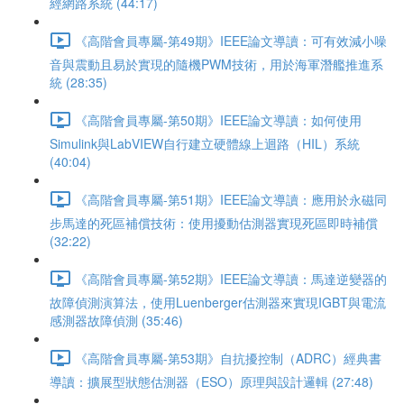
經網路系統 (44:17)
《高階會員專屬-第49期》IEEE論文導讀：可有效減小噪
音與震動且易於實現的隨機PWM技術，用於海軍潛艦推進系
統 (28:35)
《高階會員專屬-第50期》IEEE論文導讀：如何使用
Simulink與LabVIEW自行建立硬體線上迴路（HIL）系統
(40:04)
《高階會員專屬-第51期》IEEE論文導讀：應用於永磁同
步馬達的死區補償技術：使用擾動估測器實現死區即時補償
(32:22)
《高階會員專屬-第52期》IEEE論文導讀：馬達逆變器的
故障偵測演算法，使用Luenberger估測器來實現IGBT與電流
感測器故障偵測 (35:46)
《高階會員專屬-第53期》自抗擾控制（ADRC）經典書
導讀：擴展型狀態估測器（ESO）原理與設計邏輯 (27:48)