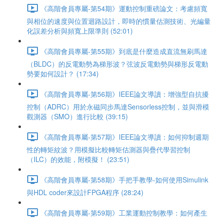
《高階會員專屬-第54期》運動控制重磅論文：考慮頻寬
與相位的速度與位置迴路設計，即時的慣量估測技術、光編量
化誤差分析與頻寬上限準則 (52:01)
《高階會員專屬-第55期》到底是什麼造成直流無刷馬達
（BLDC）的反電動勢為梯形波？弦波反電動勢與梯形反電動
勢要如何設計？ (17:34)
《高階會員專屬-第56期》IEEE論文導讀：增強型自抗擾
控制（ADRC）用於永磁同步馬達Sensorless控制，並與滑模
觀測器（SMO）進行比較 (39:15)
《高階會員專屬-第57期》IEEE論文導讀：如何抑制週期
性的轉矩紋波？用模擬比較轉矩估測器與疊代學習控制
（ILC）的效能，附模擬！ (23:51)
《高階會員專屬-第58期》手把手教學-如何使用Simulink
與HDL coder來設計FPGA程序 (28:24)
《高階會員專屬-第59期》工業運動控制教學：如何產生