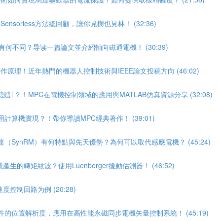
sorless方法總回顧，讓你見樹也見林！ (32:36)
期刊有何不同？导读一篇論文並介紹軸向磁通電機！ (30:39)
原理！近年熱門的機器人控制技術與IEEE論文投稿方向 (46:02)
？！MPC在電機控制領域的應用與MATLAB仿真資源分享 (32:08)
算機實現？！帶你導讀MPC經典著作！ (39:01)
（SynRM）有何特點與先天優勢？為何可以取代感應電機？ (45:24)
轉矩紋波？使用Luenberger擾動估測器！ (46:52)
制回路为例 (20:28)
件的位置解析度，應用在高性能永磁同步電機矢量控制系統！ (45:19)