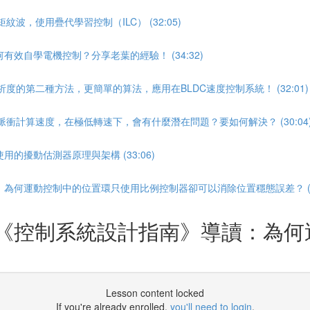
波，使用疊代學習控制（ILC） (32:05)
效自學電機控制？分享老葉的經驗！ (34:32)
度的第二種方法，更簡單的算法，應用在BLDC速度控制系統！ (32:01)
脈衝計算速度，在極低轉速下，會有什麼潛在問題？要如何解決？ (30:04
的擾動估測器原理與架構 (33:06)
為何運動控制中的位置環只使用比例控制器卻可以消除位置穩態誤差？ (12
典《控制系統設計指南》導讀：為
Lesson content locked
If you're already enrolled,
you'll need to login
.