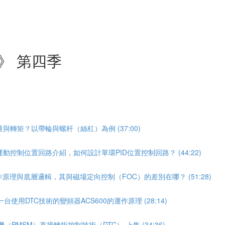
》 第四季
轉矩？以帶輪與螺杆（絲杠）為例 (37:00)
控制位置回路介紹，如何設計單環PID位置控制回路？ (44:22)
原理與底層邏輯，其與磁場定向控制（FOC）的差別在哪？ (51:28)
使用DTC技術的變頻器ACS600的運作原理 (28:14)
PMSM）直接轉矩控制技術（DTC）-上集 (34:36)